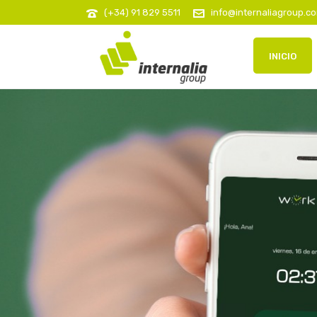
(+34) 91 829 5511
info@internaliagroup.c
INICIO