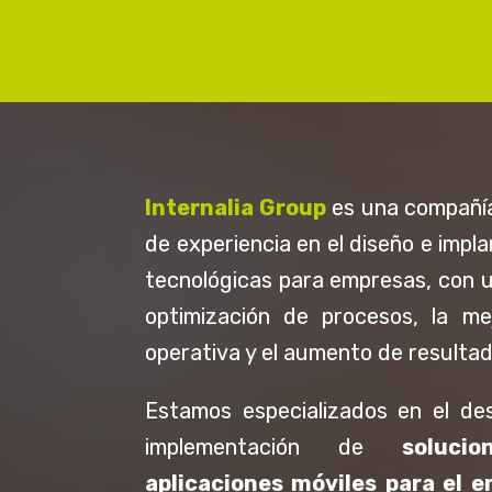
Registro horario legal
Mon
de la jornada laboral
Fo
Pl
Internalia Group
es una compañí
de experiencia en el diseño e impl
tecnológicas para empresas, con u
Ir a WORK TIME
Ir
optimización de procesos, la mej
operativa y el aumento de resultado
Estamos especializados en el des
implementación de
soluci
aplicaciones móviles para el e