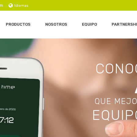
om
Idiomas
PRODUCTOS
NOSOTROS
EQUIPO
PARTNERSH
C
O
N
O
Q
U
E
M
E
J
E
Q
U
I
P