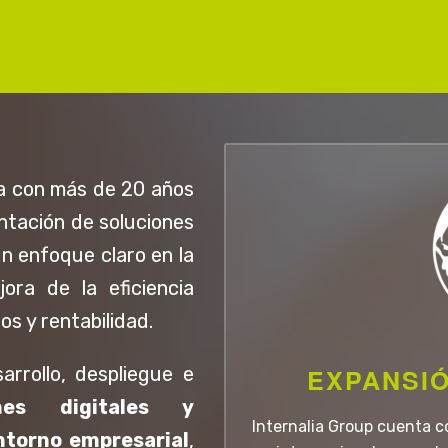
itoreo y localización
Fidelice sus client
rmularios dinámicos
Gestione las oportuni
anifica rutas y tareas
En tiempo real
a con más de 20 años
antación de soluciones
n enfoque claro en la
 a WORKING DAY SUITE
Ir a MOBILE CRM ANY
ora de la eficiencia
s y rentabilidad.
arrollo, despliegue e
EXPANSIÓ
ones digitales y
Internalia Group cuenta co
ntorno empresarial
,