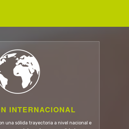
es
Networking App
dades
Participe en los eventos de una forma
efectiva
WHERE
Ir a MOBILE DAY
N INTERNACIONAL
n una sólida trayectoria a nivel nacional e