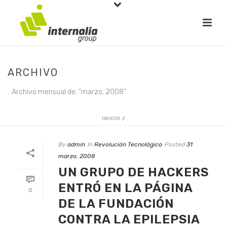
ARCHIVO
Archivo mensual de: "marzo, 2008"
INICIO
/
By
admin
In
Revolución Tecnológica
Posted
31
marzo, 2008
UN GRUPO DE HACKERS
ENTRÓ EN LA PÁGINA
0
DE LA FUNDACIÓN
CONTRA LA EPILEPSIA