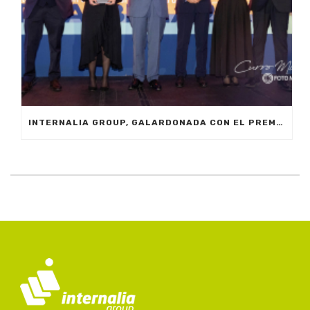
INTERNALIA GROUP, GALARDONADA CON EL PREMIO A LA INNOVACIÓN EN LOS XXIV PREMIOS EMPRESARIALES CIT MARBELLA 2024