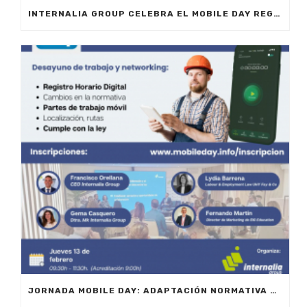
INTERNALIA GROUP CELEBRA EL MOBILE DAY REGISTRO HORARIO EN MARBELLA
JORNADA MOBILE DAY: ADAPTACIÓN NORMATIVA 2025 – OPTIMIZA LA GESTIÓN DE EQUIPOS EN MOVILIDAD