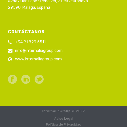
Avda Juan López Peñalver, 21. BIC Euronova.
29590. Málaga. España
CONTÁCTANOS
+34 91 829 5511
info@internaliagroup.com
www.internaliagroup.com
InternaliaGroup © 2019
Aviso Legal
Política de Privacidad