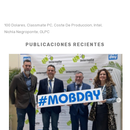
100 Dolares
Classmate PC
Coste De Produccion
Intel
,
,
,
,
Nichla Negroponte
OLPC
,
PUBLICACIONES RECIENTES