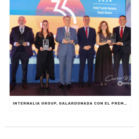
INTERNALIA GROUP, GALARDONADA CON EL PREMIO A LA INNOVACIÓN EN LOS XXIV PREMIOS EMPRESARIALES CIT MARBELLA 2024