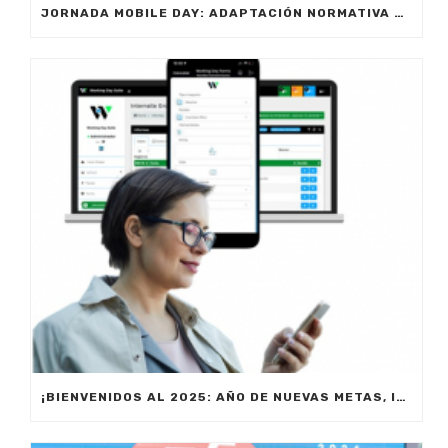
JORNADA MOBILE DAY: ADAPTACIÓN NORMATIVA 2025 – OPTIMIZA LA GESTIÓN DE EQUIPOS EN MOVILIDAD
¡BIENVENIDOS AL 2025: AÑO DE NUEVAS METAS, INNOVACIÓN Y PRODUCTIVIDAD!