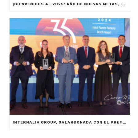
¡BIENVENIDOS AL 2025: AÑO DE NUEVAS METAS, INNOVACIÓN Y PRODUCTIVIDAD!
INTERNALIA GROUP, GALARDONADA CON EL PREMIO A LA INNOVACIÓN EN LOS XXIV PREMIOS EMPRESARIALES CIT MARBELLA 2024