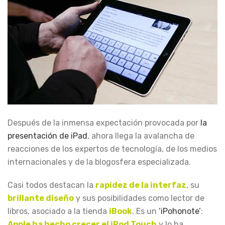
Después de la inmensa expectación provocada por
la
presentación de iPad
, ahora llega la avalancha de
reacciones de los expertos de tecnología, de los medios
internacionales y de la blogosfera especializada.
Casi todos destacan la
rapidez de la interfaz
, su
brillante diseño
y sus posibilidades como lector de
libros, asociado a la tienda
iBook
. Es un
‘iPohonote’
:
Apple ha hecho crecer el iPod Touch
y lo ha