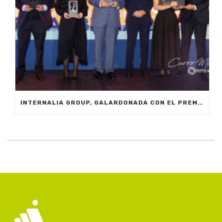
INTERNALIA GROUP, GALARDONADA CON EL PREMIO A LA INNOVACIÓN EN LOS XXIV PREMIOS EMPRESARIALES CIT MARBELLA 2024