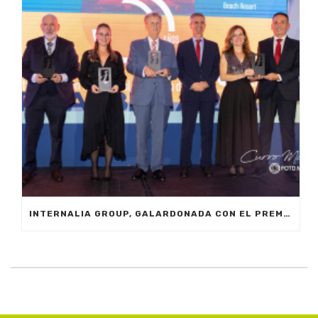
INTERNALIA GROUP, GALARDONADA CON EL PREMIO A LA INNOVACIÓN EN LOS XXIV PREMIOS EMPRESARIALES CIT MARBELLA 2024