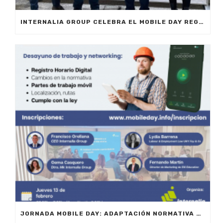
INTERNALIA GROUP CELEBRA EL MOBILE DAY REGISTRO HORARIO EN MARBELLA
JORNADA MOBILE DAY: ADAPTACIÓN NORMATIVA 2025 – OPTIMIZA LA GESTIÓN DE EQUIPOS EN MOVILIDAD