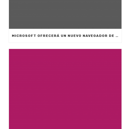
MICROSOFT OFRECERÁ UN NUEVO NAVEGADOR DE INTERNET PARA TELÉFONOS MÓVILES