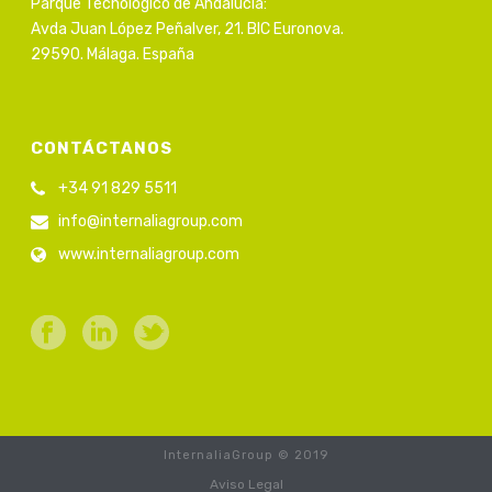
Parque Tecnológico de Andalucía:
Avda Juan López Peñalver, 21. BIC Euronova.
29590. Málaga. España
CONTÁCTANOS
+34 91 829 5511
info@internaliagroup.com
www.internaliagroup.com
InternaliaGroup © 2019
Aviso Legal