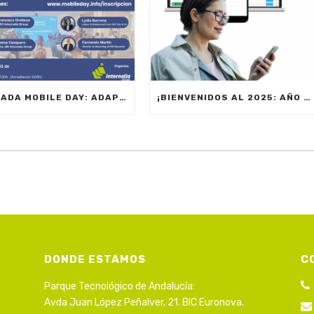
JORNADA MOBILE DAY: ADAPTACIÓN NORMATIVA 2025 – OPTIMIZA LA GESTIÓN DE EQUIPOS EN MOVILIDAD
¡BIENVENIDOS AL 2025: AÑO DE NUEVAS METAS, INNOVACIÓN Y PRODUCTIVIDAD!
DONDE ESTAMOS
C
Parque Tecnológico de Andalucía:
Avda Juan López Peñalver, 21. BIC Euronova.