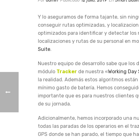
Por
admin
Publicado
12 julio, 2019
En
Smart Busi
Y lo aseguramos de forma tajante, sin ni
conseguir rutas optimizadas, y localizacio
optimizados para identificar y detectar los
localizaciones y rutas de su personal en mo
Suite
.
Nuestro equipo de desarrollo sabe que los d
módulo
Tracker
de nuestra «
Working Day 
la realidad. Además estos algoritmos está
mínimo gasto de batería. Hemos conseguido
importante que es para nuestros clientes q
de su jornada.
Adicionalmente, hemos incorporado una nue
todas las paradas de los operarios en el tr
GPS donde se han parado, el tiempo que ha 