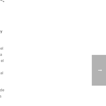
ay
el
 a
 el
al
 de
s