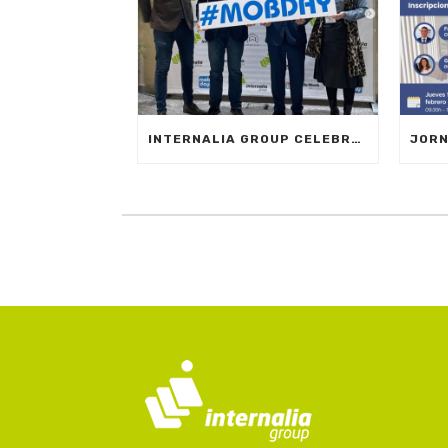
INTERNALIA GROUP CELEBRA EL MOBILE DAY REGISTRO HORARIO EN MARBELLA