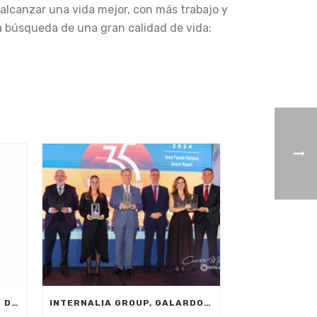
 alcanzar una vida mejor, con más trabajo y
a búsqueda de una gran calidad de vida:
¡BIENVENIDOS AL 2025: AÑO DE NUEVAS METAS, INNOVACIÓN Y PRODUCTIVIDAD!
INTERNALIA GROUP, GALARDONADA CON EL PREMIO A LA INNOVACIÓN EN LOS XXIV PREMIOS EMPRESARIALES CIT MARBELLA 2024