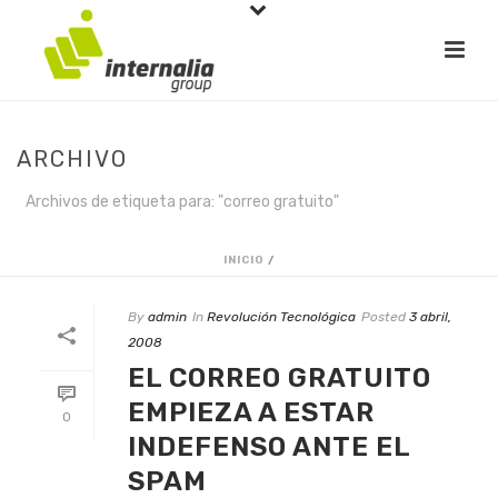
ARCHIVO
Archivos de etiqueta para: "correo gratuito"
INICIO
/
By
admin
In
Revolución Tecnológica
Posted
3 abril,
2008
EL CORREO GRATUITO
EMPIEZA A ESTAR
0
INDEFENSO ANTE EL
SPAM