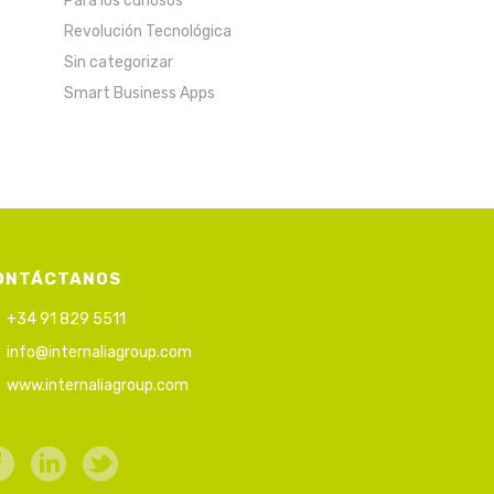
Para los curiosos
Revolución Tecnológica
Sin categorizar
Smart Business Apps
ONTÁCTANOS
+34 91 829 5511
info@internaliagroup.com
www.internaliagroup.com