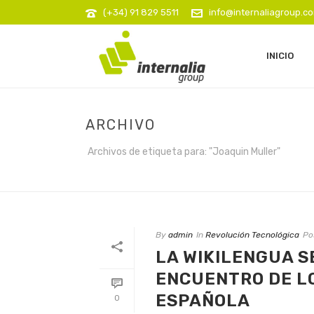
(+34) 91 829 5511
info@internaliagroup.c
INICIO
ARCHIVO
Archivos de etiqueta para: "Joaquin Muller"
By
admin
In
Revolución Tecnológica
Po
LA WIKILENGUA S
ENCUENTRO DE L
ESPAÑOLA
0