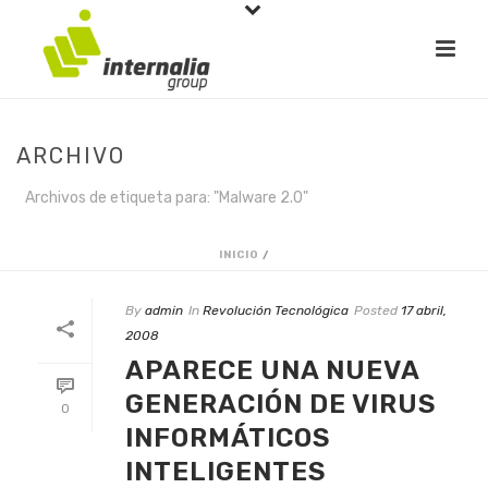
ARCHIVO
Archivos de etiqueta para: "Malware 2.0"
INICIO
/
By
admin
In
Revolución Tecnológica
Posted
17 abril,
2008
APARECE UNA NUEVA
GENERACIÓN DE VIRUS
0
INFORMÁTICOS
INTELIGENTES