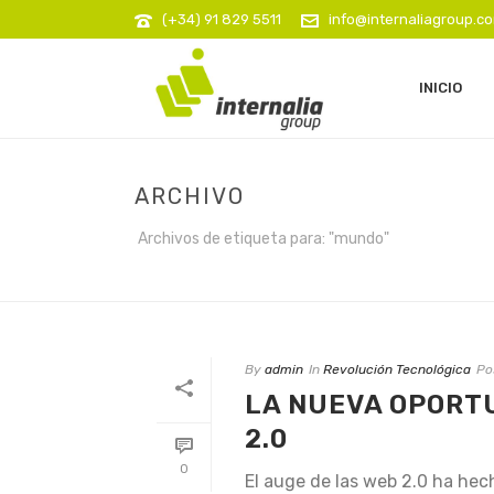
(+34) 91 829 5511
info@internaliagroup.c
INICIO
ARCHIVO
Archivos de etiqueta para: "mundo"
By
admin
In
Revolución Tecnológica
Po
LA NUEVA OPORT
2.0
0
El auge de las web 2.0 ha hec