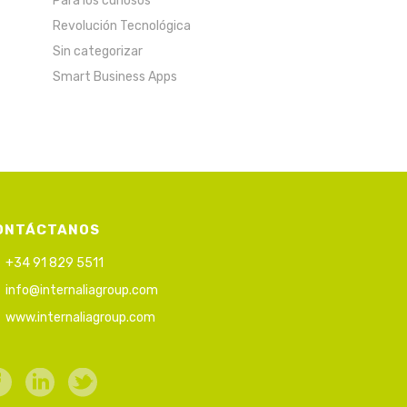
Para los curiosos
Revolución Tecnológica
Sin categorizar
Smart Business Apps
ONTÁCTANOS
+34 91 829 5511
info@internaliagroup.com
www.internaliagroup.com