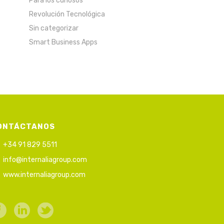
Para los curiosos
Revolución Tecnológica
Sin categorizar
Smart Business Apps
ONTÁCTANOS
+34 91 829 5511
info@internaliagroup.com
www.internaliagroup.com