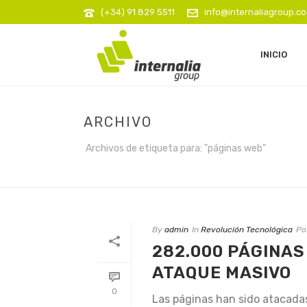
(+34) 91 829 5511
info@internaliagroup.c
INICIO
ARCHIVO
Archivos de etiqueta para: "páginas web"
By
admin
In
Revolución Tecnológica
Po
282.000 PÁGINAS
ATAQUE MASIVO
0
Las páginas han sido atacadas 