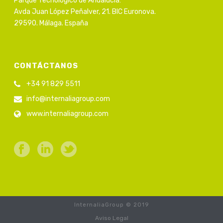
Parque Tecnológico de Andalucía:
Avda Juan López Peñalver, 21. BIC Euronova.
29590. Málaga. España
CONTÁCTANOS
+34 91 829 5511
info@internaliagroup.com
www.internaliagroup.com
InternaliaGroup © 2019
Aviso Legal