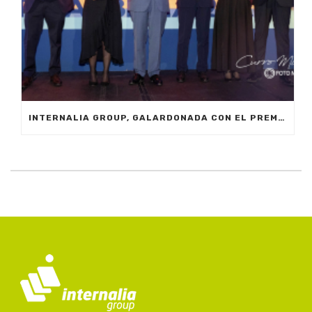
INTERNALIA GROUP, GALARDONADA CON EL PREMIO A LA INNOVACIÓN EN LOS XXIV PREMIOS EMPRESARIALES CIT MARBELLA 2024