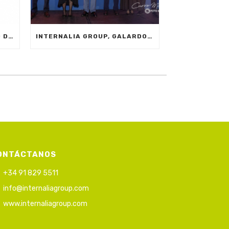
¡BIENVENIDOS AL 2025: AÑO DE NUEVAS METAS, INNOVACIÓN Y PRODUCTIVIDAD!
INTERNALIA GROUP, GALARDONADA CON EL PREMIO A LA INNOVACIÓN EN LOS XXIV PREMIOS EMPRESARIALES CIT MARBELLA 2024
ONTÁCTANOS
+34 91 829 5511
info@internaliagroup.com
www.internaliagroup.com