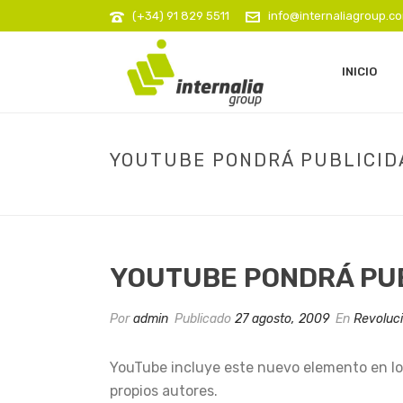
(+34) 91 829 5511
info@internaliagroup.c
INICIO
YOUTUBE PONDRÁ PUBLICIDA
YOUTUBE PONDRÁ PUB
Por
admin
Publicado
27 agosto, 2009
En
Revoluc
YouTube incluye este nuevo elemento en los 
propios autores.