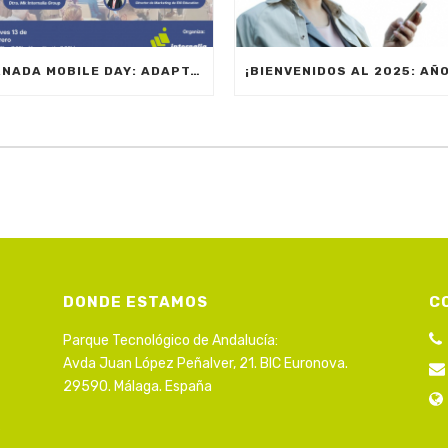
JORNADA MOBILE DAY: ADAPTACIÓN NORMATIVA 2025 – OPTIMIZA LA GESTIÓN DE EQUIPOS EN MOVILIDAD
DONDE ESTAMOS
C
Parque Tecnológico de Andalucía:
Avda Juan López Peñalver, 21. BIC Euronova.
29590. Málaga. España
s