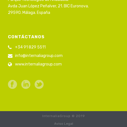
Avda Juan López Peñalver, 21. BIC Euronova.
29590. Málaga. España
CONTÁCTANOS
+34 91 829 5511
info@internaliagroup.com
www.internaliagroup.com
InternaliaGroup © 2019
Aviso Legal