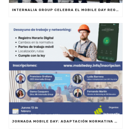
INTERNALIA GROUP CELEBRA EL MOBILE DAY REGISTRO HORARIO EN MARBELLA
JORNADA MOBILE DAY: ADAPTACIÓN NORMATIVA 2025 – OPTIMIZA LA GESTIÓN DE EQUIPOS EN MOVILIDAD