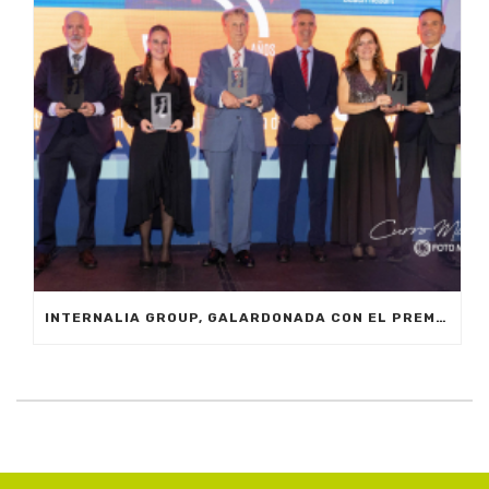
INTERNALIA GROUP, GALARDONADA CON EL PREMIO A LA INNOVACIÓN EN LOS XXIV PREMIOS EMPRESARIALES CIT MARBELLA 2024