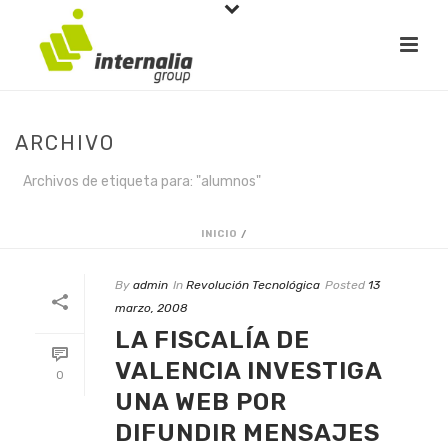
ARCHIVO
Archivos de etiqueta para: "alumnos"
INICIO
/
By
admin
In
Revolución Tecnológica
Posted
13
marzo, 2008
LA FISCALÍA DE
VALENCIA INVESTIGA
0
UNA WEB POR
DIFUNDIR MENSAJES