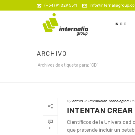
(+34) 91 829 5511
info@internaliagroup.c
INICIO
ARCHIVO
Archivos de etiqueta para: "CD"
By
admin
In
Revolución Tecnológica
Po
INTENTAN CREAR 
Científicos de la Universidad
0
que pretende incluir un petaby