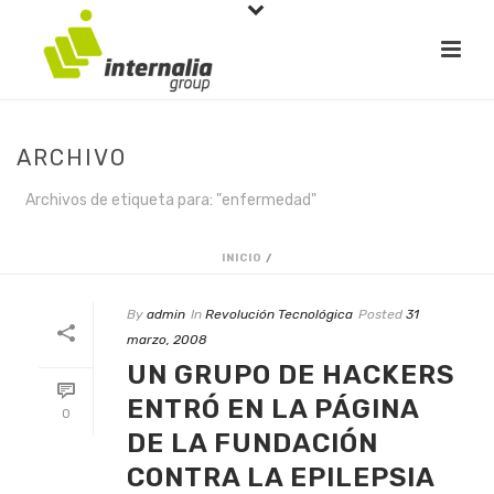
ARCHIVO
Archivos de etiqueta para: "enfermedad"
INICIO
/
By
admin
In
Revolución Tecnológica
Posted
31
marzo, 2008
UN GRUPO DE HACKERS
ENTRÓ EN LA PÁGINA
0
DE LA FUNDACIÓN
CONTRA LA EPILEPSIA