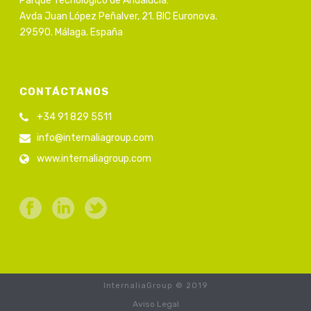
Parque Tecnológico de Andalucía:
Avda Juan López Peñalver, 21. BIC Euronova.
29590. Málaga. España
CONTÁCTANOS
+34 91 829 5511
info@internaliagroup.com
www.internaliagroup.com
InternaliaGroup © 2019
Aviso Legal