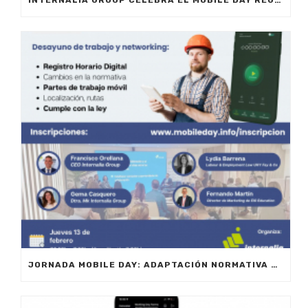
INTERNALIA GROUP CELEBRA EL MOBILE DAY REGISTRO HORARIO EN MARBELLA
JORNADA MOBILE DAY: ADAPTACIÓN NORMATIVA 2025 – OPTIMIZA LA GESTIÓN DE EQUIPOS EN MOVILIDAD