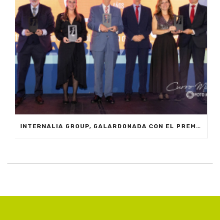
INTERNALIA GROUP, GALARDONADA CON EL PREMIO A LA INNOVACIÓN EN LOS XXIV PREMIOS EMPRESARIALES CIT MARBELLA 2024