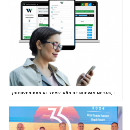
¡BIENVENIDOS AL 2025: AÑO DE NUEVAS METAS, INNOVACIÓN Y PRODUCTIVIDAD!