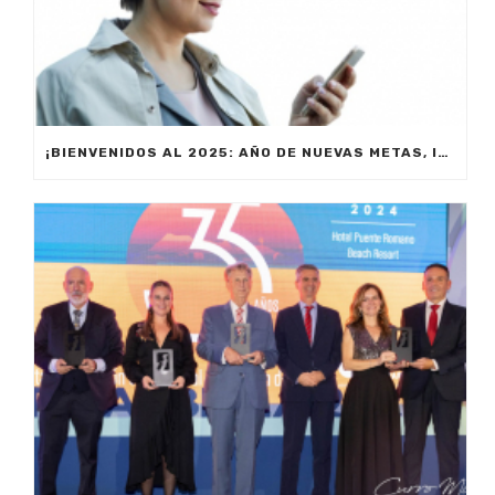
¡BIENVENIDOS AL 2025: AÑO DE NUEVAS METAS, INNOVACIÓN Y PRODUCTIVIDAD!