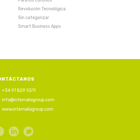
Para los curiosos
Revolución Tecnológica
Sin categorizar
Smart Business Apps
ONTÁCTANOS
+34 91 829 5511
info@internaliagroup.com
www.internaliagroup.com